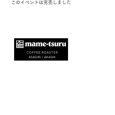
このイベントは完売しました
​商標登録第6504650号
地球環境問題として不要なゴミを出さないため
に、紙コップ・ビニル袋等を使いません。
エコバック、マイキャニスターやタンブラーの
利用にご協力ください。
※
焙煎豆は再利用可能なチャック付きの豆袋に
入れてお渡しします
※試飲・テイクアウト
(250ml)は ¥750〜
¥1,500です
(必ずマイカップ、マイタンブラー
をお持ちください)