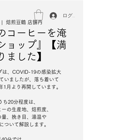
ログイン
 |  
焙煎豆鶴 店舗内
のコーヒーを淹
ショップ』【満
りました】
は、COVID-19の感染拡大
ていましたが、落ち着いて
4年1月より再開しています。
ち20分程度は、
ーの生産地、焙煎度、
量、挽き目、湯温や
について解説します。
40分では、