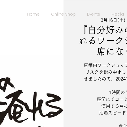
️
Home
Online Shop
Events
Media
3月16日(土)
 
『自分好み
れるワーク
席にな
店舗内ワークショップ
リスクを鑑み中止し
きましたので、202
1時間のう
座学にてコーヒ
使用する豆の
抽湯スピード
後半