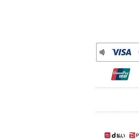
CONNECT
：mame.tsuru
ram
)
について
率に対応した消費税の仕入税額控除の方法と
」（インボイス制度）の導入が予定さ
登録を受けた課税事業者である「適格請
適格請求書」等の保存が仕入税額控除の
格請求書発行事業者登録番号を以下のと
113