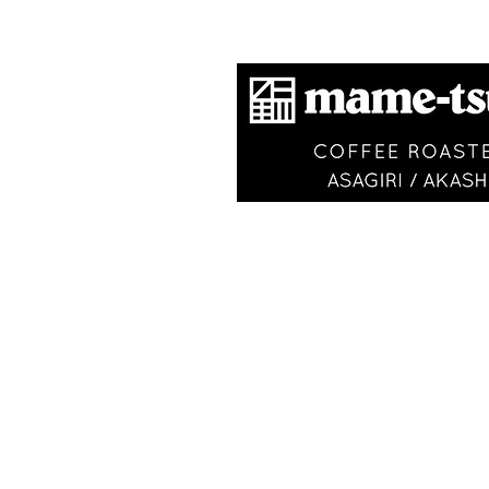
​商標登録第6504650
VISIT
〒673-0870
​ 明石市朝霧南町2-197-2
JR朝霧駅から山側へ徒歩3