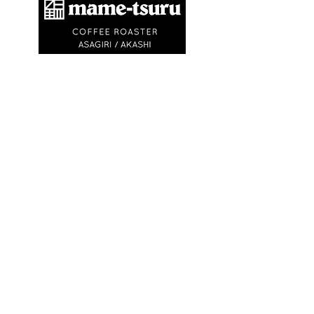
​商標登録第6504650号
地球環境問題として不要なゴミを出さないため
に、紙コップ・ビニル袋等を使いません。
エコバック、マイキャニスターやタンブラーの
利用にご協力ください。
※
焙煎豆は再利用可能なチャック付きの豆袋に
入れてお渡しします
※試飲・テイクアウト
(250ml)は ¥750〜
¥1,500です
(必ずマイカップ、マイタンブラー
をお持ちください)
OPEN
9:30〜
日の入り
(
or 完売
)
​ 不定休
(
最新情報は
Instagram
)
VISIT
〒673-0870