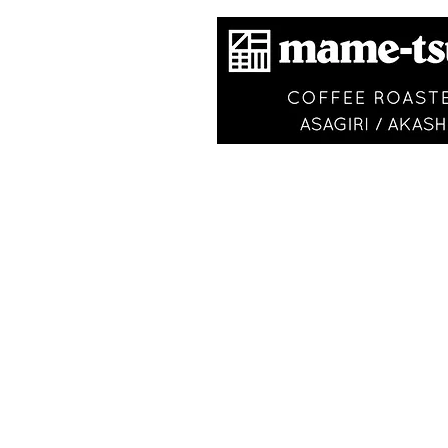
​商標登録第6504650
VISIT
〒673-0870
​ 明石市朝霧南町2-197-2
JR朝霧駅から山側へ徒歩3
OPEN
9:30〜
日の入り
or 完売
(
)