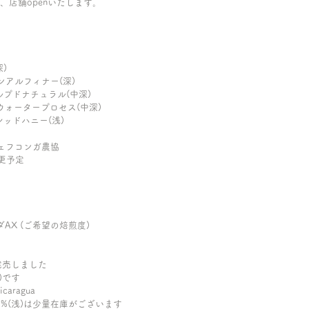
、店舗openいたします。
深)
ルンアルフィナー(深)
パルプドナチュラル(中深)
スイスウォータープロセス(中深)
ガ レッドハニー(浅)
ルガチェフコンガ農協
変更予定
バロイダAX (ご希望の焙煎度)
完売しました
)です
ragua
%(浅)は少量在庫がございます