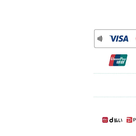
：mame.tsuru
ram
)
について
率に対応した消費税の仕入税額控除の方法と
」（インボイス制度）の導入が予定さ
登録を受けた課税事業者である「適格請
適格請求書」等の保存が仕入税額控除の
格請求書発行事業者登録番号を以下のと
113