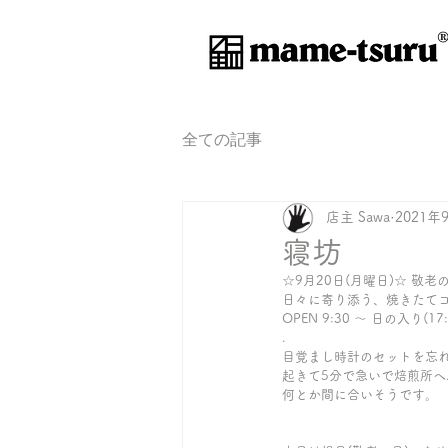
®
全ての記事
店主 Sawa
2021年
寝坊
☆9月20日(月曜日)☆ 敬老
日々に寄り添う、焼きたて
OPEN 9:30 〜 日の入り(17:
.
目覚まし時計のセットを忘れて寝
起きて5分で急いで焙煎所へ..
何とか間に合いそうです。