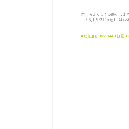
本日もよろしくお願いしま
　※明日9/21(火曜日)はお
#焙煎豆鶴
#coffee
#朝霧
#