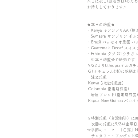
本日は祝日(敬老の日)のため
お待ちしております♬
★本日の焙煎★ 
・Kenya キアンデリAA (極
・Sumatra マンデリン ポ
・Brazil パッセイオ農園 
・Guatemala Decaf 
・Ethiopia グジ G1ウラ
　※本日焙煎分で終売です
 9/22よりEthiopiaイ
 G1ナチュラル(浅)に銘柄
・注文焙煎
 Kenya (指定焙煎度)
 Colombia 指定焙煎度)
　岩屋ブレンド(指定焙煎度)
 Papua New Guinea 
☆特別焙煎（台湾珈琲）は
　次回の焙煎は9/24(金曜日
☆季節のコーヒー「白露」Nica
　サンタフェ・ブルボン100