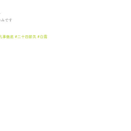
す
休みです
凡事徹底
#二十四節気
#白露