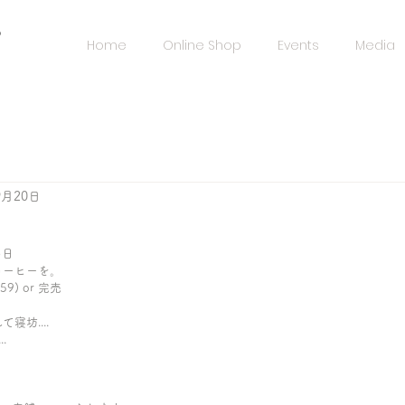
️
Home
Online Shop
Events
Media
9月20日
の日
コーヒーを。
59) or 完売
坊....
.