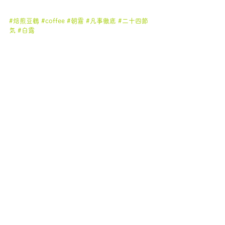
#焙煎豆鶴
#coffee
#朝霧
#凡事徹底
#二十四節
気
#白露