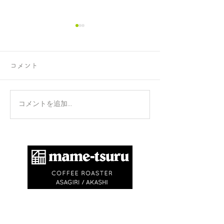
コメント
正攻法と成功法
手のひらを上に
コメントを追加…
​商標登録第6504650号
地球環境問題として不要なゴミを出さないため