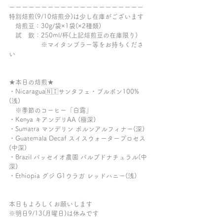
ーーーーーーーーーーーーーーーーーーーーー
特別焙煎(9/10焙煎分)は少し在庫がございます
　焙煎豆：30g/袋×1袋(×2種類) 
　試　飲：250ml/杯(上記焙煎豆の在庫限り) 
　　　　　※マイタンブラー等をお持ちくださ
い
★本日の焙煎★ 
・Nicaragua🇳🇮サンタフェ・ブルボン100%
(浅)
　※季節のコーヒー「白露」
・Kenya キアンデリAA (極深)
・Sumatra マンデリン ポルンアルフィナー(深)
・Guatemala Decaf スイスウォータープロセス
(中深)
・Brazil パッセイオ農園 パルプドナチュラル(中
深)
・Ethiopia グジ G1ウラガ レッドハニー(浅)
本日もよろしくお願いします
※明日9/13(月曜日)は休みです