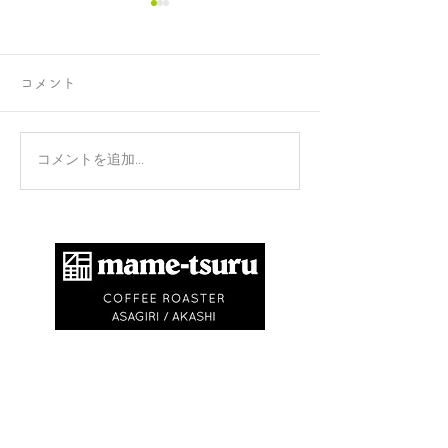
コメント
正攻法と成功法
手のひらを上に
コメントを追加…
​商標登録第6504650号
地球環境問題として不要なゴミを出さないため
に、紙コップ・ビニル袋等を使いません。
エコバック、マイキャニスターやタンブラーの
利用にご協力ください。