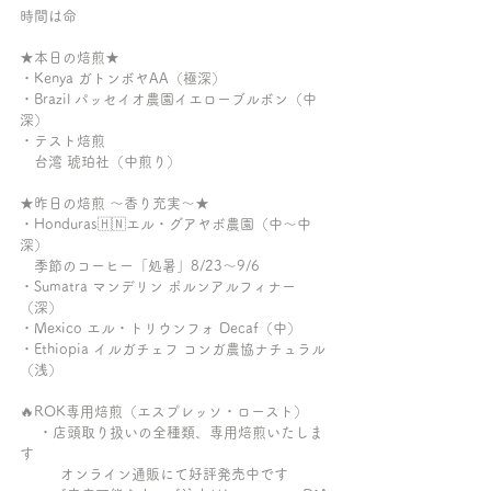
時間は命
★本日の焙煎★
・Kenya ガトンボヤAA（極深）
・Brazil パッセイオ農園イエローブルボン（中
深）
・テスト焙煎
　台湾 琥珀社（中煎り）
★昨日の焙煎 〜香り充実〜★
・Honduras🇭🇳エル・グアヤボ農園（中〜中
深）
　季節のコーヒー「処暑」8/23〜9/6
・Sumatra マンデリン ポルンアルフィナー
（深）
・Mexico エル・トリウンフォ Decaf（中）
・Ethiopia イルガチェフ コンガ農協ナチュラル
（浅）
🔥ROK専用焙煎（エスプレッソ・ロースト）
　 ・店頭取り扱いの全種類、専用焙煎いたしま
す
　      オンライン通販にて好評発売中です