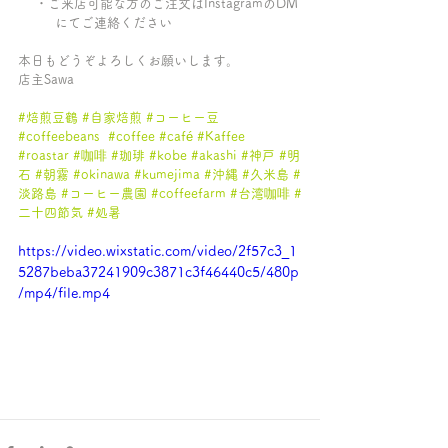
　 ・ご来店可能な方のご注文はInstagramのDM
　      にてご連絡ください
本日もどうぞよろしくお願いします。
店主Sawa
#焙煎豆鶴
#自家焙煎
#コーヒー豆
#coffeebeans
#coffee
#café
#Kaffee
#roastar
#咖啡
#珈琲
#kobe
#akashi
#神戸
#明
石
#朝霧
#okinawa
#kumejima
#沖縄
#久米島
#
淡路島
#コーヒー農園
#coffeefarm
#台湾咖啡
#
二十四節気
#処暑
https://video.wixstatic.com/video/2f57c3_1
5287beba37241909c3871c3f46440c5/480p
/mp4/file.mp4