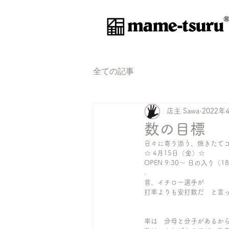
®
全ての記事
店主 Sawa
2022年
数の目標
日々に寄り添う、焼きたて
☆ 4月15日（金）☆
OPEN 9:30〜 日の入り（18
.
昔、イチロー選手が
打率よりも安打数だ　と言
率は　分母と分子があるか