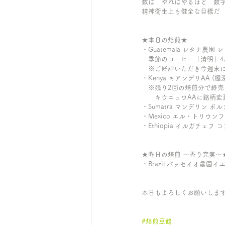
数は　やればやるほど　数
精神衛生上も健全な目標だ
★本日の焙煎★
・Guatemala レタナ農園
　季節のコーヒー「清明」4/5
　※ご好評いただき今週末
・Kenya キアンデリAA (極深
　※残り2回の焙煎分で終売
　　キウニュウAAに銘柄変
・Sumatra マンデリン ポ
・Mexico エル・トリウンフォ 
・Ethiopia イルガチェフ 
★昨日の焙煎 〜香り充実〜
・Brazil パッセイオ農園イ
本日もよろしくお願いしま
#焙煎豆鶴