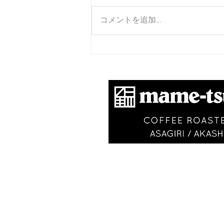
コメントを追加…
それでいいのだ
​商標登録第6504650
VISIT
〒673-0870
​ 明石市朝霧南町2-197-2