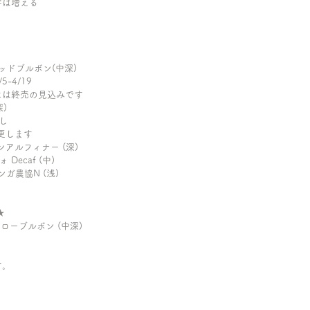
字は増える　
 レッドブルボン(中深)
-4/19
には終売の見込みです
) 
し
更します
ルンアルフィナー (深)
Decaf (中)
コンガ農協N (浅)
★
エローブルボン (中深)
す。