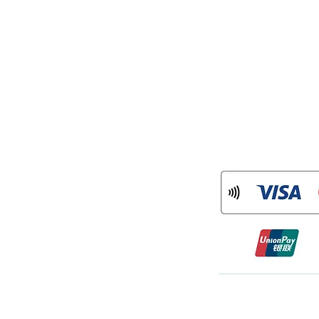
分
CONNECT
：mame.tsuru
ram
)
について
率に対応した消費税の仕入税額控除の方法と
」（インボイス制度）の導入が予定さ
登録を受けた課税事業者である「適格請
適格請求書」等の保存が仕入税額控除の
格請求書発行事業者登録番号を以下のと