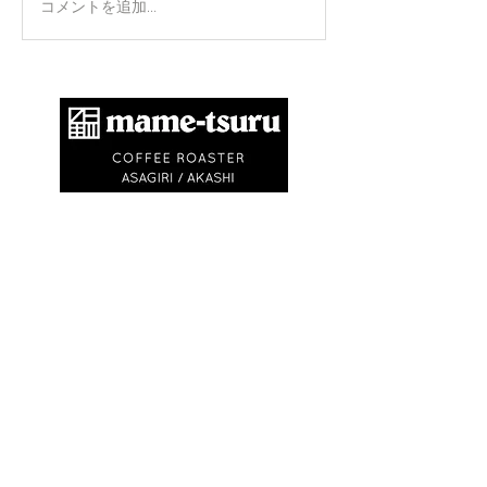
コメントを追加…
​商標登録第6504650号
地球環境問題として不要なゴミを出さないため
に、紙コップ・ビニル袋等を使いません。
エコバック、マイキャニスターやタンブラーの
利用にご協力ください。
※
焙煎豆は再利用可能なチャック付きの豆袋に
入れてお渡しします
※試飲・テイクアウト
(250ml)は ¥750〜
¥1,500です
(必ずマイカップ、マイタンブラー
をお持ちください)
OPEN
9:30〜
日の入り
(
or 完売
)