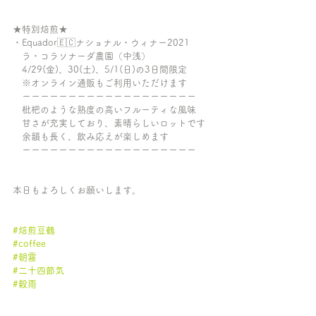
★特別焙煎★
・Equador🇪🇨ナショナル・ウィナー2021
　ラ・コラソナーダ農園（中浅）
　4/29(金)、30(土)、5/1(日)の3日間限定
　※オンライン通販もご利用いただけます
　ーーーーーーーーーーーーーーーーーーー
　枇杷のような熟度の高いフルーティな風味
　甘さが充実しており、素晴らしいロットです
　余韻も長く、飲み応えが楽しめます
　ーーーーーーーーーーーーーーーーーーー
本日もよろしくお願いします。
#焙煎豆鶴
#coffee
#朝霧
#二十四節気
#穀雨