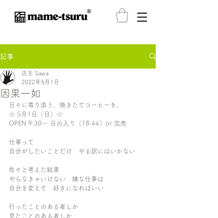
®️
記事
店主 Sawa
2022年5月1日
因果一如
日々に寄り添う、焼きたてコーヒーを。
☆ 5月1日（日）☆ 
OPEN 9:30〜 日の入り（18:44）or 完売
.
仕事って
自分がしたいことだけ　やる訳にはいかない
色々と考えた結果　
やらなきゃいけない　嫌な仕事は
自分を変えて　好きになればいい
行ったことのある者しか
見たことのある者しか