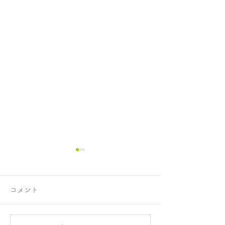
コメント
正攻法と成功法
手のひらを上に