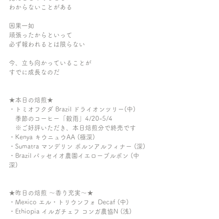
わからないことがある
因果一如
頑張ったからといって
必ず報われるとは限らない
今、立ち向かっていることが
すでに成長なのだ
★本日の焙煎★
・トミオフクダ Brazil ドライオンツリー(中)
　季節のコーヒー「穀雨」4/20-5/4
　※ご好評いただき、本日焙煎分で終売です
・Kenya キウニュウAA (極深)  
・Sumatra マンデリン ポルンアルフィナー (深)
・Brazil パッセイオ農園イエローブルボン (中
深)
★昨日の焙煎 〜香り充実〜★
・Mexico エル・トリウンフォ Decaf (中)
・Ethiopia イルガチェフ コンガ農協N (浅)