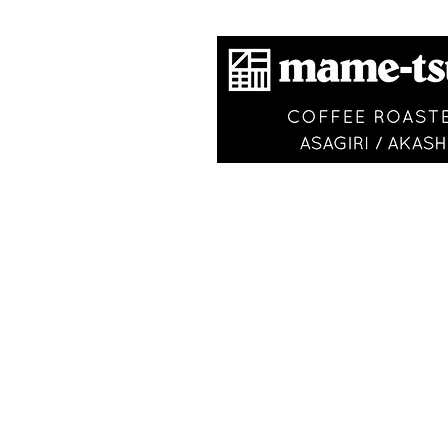
​商標登録第6504650
VISIT
〒673-0870
​ 明石市朝霧南町2-197-2
JR朝霧駅から山側へ徒歩3
OPEN