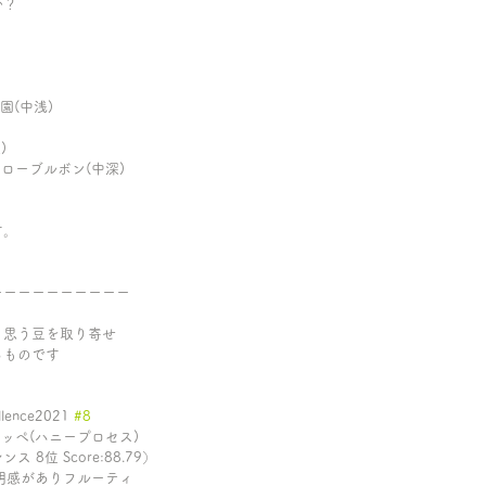
か？
。
農園(中浅)
)
イエローブルボン(中深)
す。
ーーーーーーーーーー
く思う豆を取り寄せ
るものです
llence2021 
#8
ゴジッペ(ハニープロセス)
8位 Score:88.79）
  透明感がありフルーティ