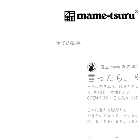
®
全ての記事
店主 Sawa
2022年
言ったら、
日々に寄り添う、焼きたて
☆1月13日（木曜日）☆ 
OPEN 9:30〜 日の入り（17
.
日本は豊かな国だから
やりたいと言って、やらな
やらなくても生きていける