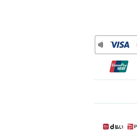
：mame.tsuru
ram
)
について
率に対応した消費税の仕入税額控除の方法と
」（インボイス制度）の導入が予定さ
登録を受けた課税事業者である「適格請
適格請求書」等の保存が仕入税額控除の
格請求書発行事業者登録番号を以下のと
113