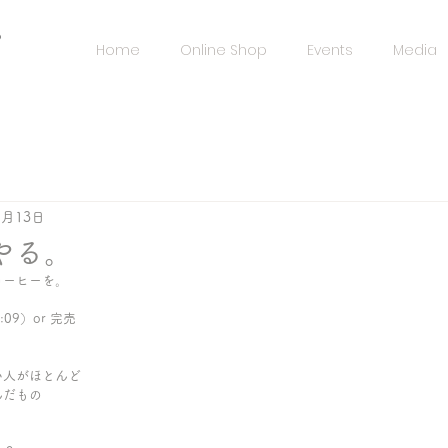
️
Home
Online Shop
Events
Media
1月13日
やる。
コーヒーを。
:09）or 完売
い人がほとんど
んだもの