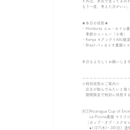
それは、本気で言ってるの
もう一度、考えた方がいい
★本日の焙煎★
・Honduras エル・セドロ
　季節のコーヒー「小寒」
・Kenya キアンデリAA(極深
・Brazil パッセイオ農園
本日もよろしくお願いしま
ーーーーーーーーーーーー
☆特別焙煎のご案内☆
　店主が飲んでみたいと強
　期間限定で特別に焙煎す
🇳🇮Nicaragua Cup of Exce
　　La Picona農園 マラ
　（カップ・オブ・エクセレンス 
　　●1/27(木)〜30(日)