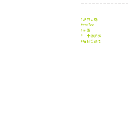
ーーーーーーーーーーーー
#焙煎豆鶴
#coffee
#朝霧
#二十四節気
#毎日笑顔で