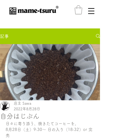
®️
記事
店主 Sawa
2022年8月28日
自分はじぶん
日々に寄り添う、焼きたてコーヒーを。
8月28日（土）9:30〜 日の入り（18:32）or 完
売