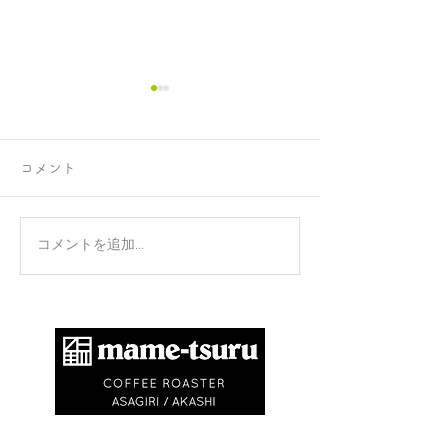
コメント
正攻法と成功法
手のひらを上に
コメントを追加…
​商標登録第6504650号