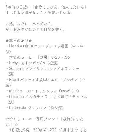
.
5年前の日記に「自分はじぶん、他人はたにん」
比べても意味がないことを書いている。
未熟。未だに、比べている。
今日も意味がないぞと日記を書く。
★本日の焙煎★
・Honduras🇭🇳エル・グアヤボ農園（中〜中
深）
　季節のコーヒー「処暑」8/23〜9/6
・Kenya ガトンボヤAA（極深）
・Sumatra マンデリン ポルンアルフィナー
（深）
・Brazil パッセイオ農園イエローブルボン（中
深）
・Mexico エル・トリウンフォ Decaf（中）
・Ethiopia イルガチェフ コンガ農協ナチュラル
（浅）
・Indonesia ジャワロブ（極々深）
☆冷やしコーヒー専用ブレンド「煤竹(すすた
け)」☆
　1日限定5袋、200g ¥1,200（8月末まで あと