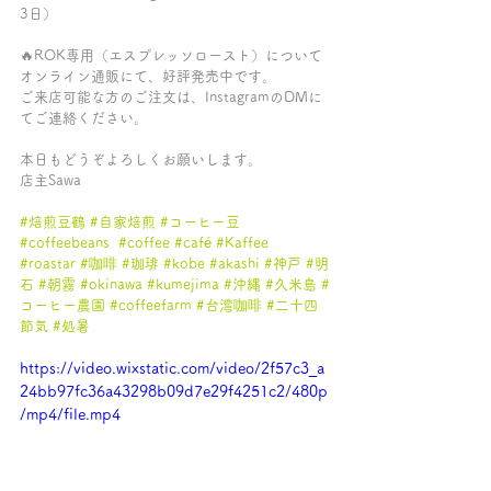
3日）
🔥ROK専用（エスプレッソロースト）について
オンライン通販にて、好評発売中です。
ご来店可能な方のご注文は、InstagramのDMに
てご連絡ください。
本日もどうぞよろしくお願いします。
店主Sawa
#焙煎豆鶴
#自家焙煎
#コーヒー豆
#coffeebeans
#coffee
#café
#Kaffee
#roastar
#咖啡
#珈琲
#kobe
#akashi
#神戸
#明
石
#朝霧
#okinawa
#kumejima
#沖縄
#久米島
#
コーヒー農園
#coffeefarm
#台湾咖啡
#二十四
節気
#処暑
https://video.wixstatic.com/video/2f57c3_a
24bb97fc36a43298b09d7e29f4251c2/480p
/mp4/file.mp4