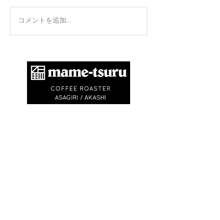
正攻法と成功法
手のひらを上に
コメントを追加…
​商標登録第6504650号
地球環境問題として不要なゴミを出さないため
に、紙コップ・ビニル袋等を使いません。
エコバック、マイキャニスターやタンブラーの
利用にご協力ください。
※
焙煎豆は再利用可能なチャック付きの豆袋に
入れてお渡しします
※試飲・テイクアウト
(250ml)は ¥750〜
¥1,500です
(必ずマイカップ、マイタンブラー
をお持ちください)