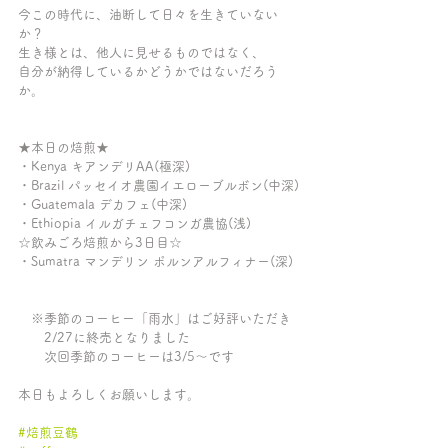
今この時代に、油断して日々を生きていない
か？
生き様とは、他人に見せるものではなく、
自分が納得しているかどうかではないだろう
か。
★本日の焙煎★
・Kenya キアンデリAA(極深)
・Brazil パッセイオ農園イエローブルボン(中深)
・Guatemala デカフェ(中深)
・Ethiopia イルガチェフコンガ農協(浅)
☆飲みごろ焙煎から3日目☆
・Sumatra マンデリン ポルンアルフィナー(深)
　※季節のコーヒー「雨水」はご好評いただき
　　2/27に終売となりました
　　次回季節のコーヒーは3/5〜です
本日もよろしくお願いします。
#焙煎豆鶴