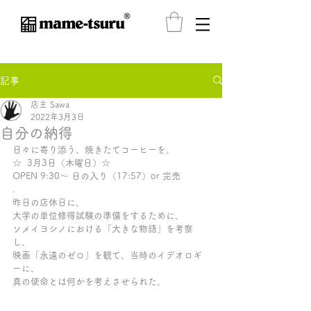
®️
記事
店主 Sawa
2022年3月3日
自分の納得
日々に寄り添う、焼きたてコーヒーを。
☆  3月3日（木曜日）☆ 
OPEN 9:30〜 日の入り（17:57）or 完売
.
昨日の店休日に、
大学の単位修得試験の準備をするために、
ソメイヨシノにおける「大きな物語」を考察
し、
映画「永遠のゼロ」を観て、当時のイデオロギ
ーに、
真の使命とは何かを考えさせられた。