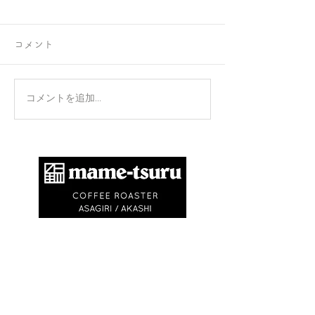
コメント
正攻法と成功法
手のひらを上に
コメントを追加…
​商標登録第6504650号
地球環境問題として不要なゴミを出さないため
に、紙コップ・ビニル袋等を使いません。
エコバック、マイキャニスターやタンブラーの
利用にご協力ください。
※
焙煎豆は再利用可能なチャック付きの豆袋に
入れてお渡しします