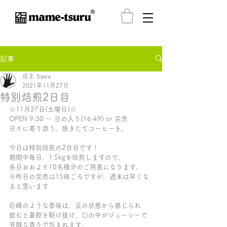
®️
記事
店主 Sawa
2021年11月27日
特別焙煎2日目
☆11月27日(土曜日)☆ 
OPEN 9:30 〜 日の入り(16:49) or 完売
日々に寄り添う、焼きたてコーヒーを。
.
今日は特別焙煎の2日目です！
期間中毎日、1.5kgを焙煎しますので、
各日おおよそ10名様分のご用意になります。
※昨日の完売は15時ごろですが、週末は早くな
ると思います
巨峰のような香味は、豆の状態から感じられ
飲むと鼻腔を駆け抜け、口の中がジューシーで
芳醇な香りで包まれます。