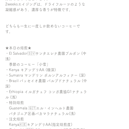
2weeksエイジングは、ドライフルーツのような
凝縮感があり、濃厚な香りが特徴です。
どちらも一生に一度しか飲めないコーヒーで
す。
★本日の焙煎★ 
・El Salvador🇸🇻サンタエレナ農園ブルボン (中
浅)
　季節のコーヒー「小雪」
・Kenya キアンデリAA (極深)
・Sumatra マンデリン ポルンアルフィナー (深)
・Brazil パッセイオ農園 パルプドナチュラル (中
深)
・Ethiopia イルガチェフ コンガ農協G1ナチュラ
ル (浅)
・特別焙煎
　Guatemala 🇬🇹エル・インヘルト農園
　パタゴニア区画パカマラナチュラル(浅)
・注文焙煎
　Kenya🇰🇪キアンデリAA(指定焙煎度)　