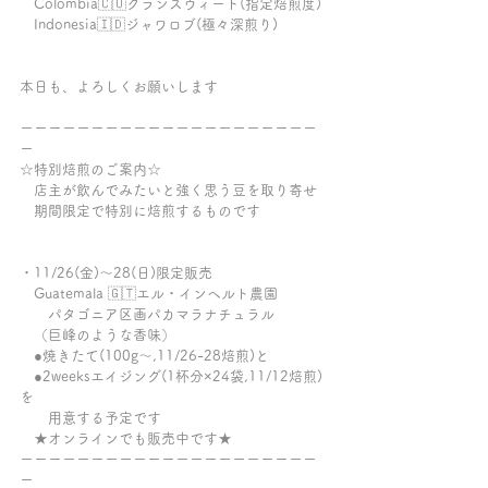
　Colombia🇨🇴グランスウィート(指定焙煎度)
　Indonesia🇮🇩ジャワロブ(極々深煎り)
本日も、よろしくお願いします
ーーーーーーーーーーーーーーーーーーーーー
ー
☆特別焙煎のご案内☆
　店主が飲んでみたいと強く思う豆を取り寄せ
　期間限定で特別に焙煎するものです
・11/26(金)〜28(日)限定販売
　Guatemala 🇬🇹エル・インヘルト農園
　　パタゴニア区画パカマラナチュラル
　（巨峰のような香味）
　●焼きたて(100g〜,11/26-28焙煎)と
　●2weeksエイジング(1杯分×24袋,11/12焙煎)
を
　　用意する予定です
　★オンラインでも販売中です★
ーーーーーーーーーーーーーーーーーーーーー
ー