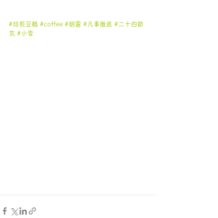
#焙煎豆鶴
#coffee
#朝霧
#凡事徹底
#二十四節
気
#小雪