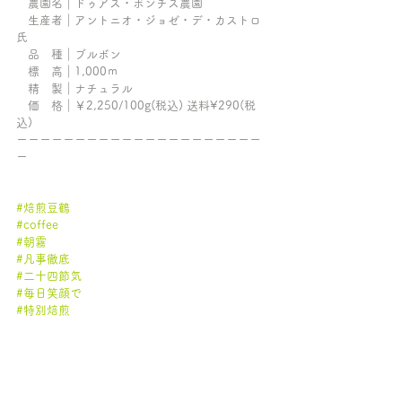
　農園名｜ドゥアス・ポンチス農園
　生産者｜アントニオ・ジョゼ・デ・カストロ
氏
　品　種｜ブルボン
　標　高｜1,000ｍ
　精　製｜ナチュラル
　価　格｜￥2,250/100g(税込) 送料¥290(税
込)
ーーーーーーーーーーーーーーーーーーーーー
ー
#焙煎豆鶴
#coffee
#朝霧
#凡事徹底
#二十四節気
#毎日笑顔で
#特別焙煎