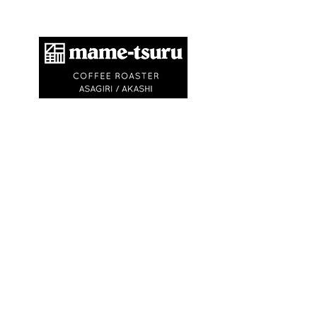
​商標登録第6504650号
地球環境問題として不要なゴミを出さないため
に、紙コップ・ビニル袋等を使いません。
エコバック、マイキャニスターやタンブラーの
利用にご協力ください。
※
焙煎豆は再利用可能なチャック付きの豆袋に
入れてお渡しします
※試飲・テイクアウト
(250ml)は ¥750〜
¥1,500です
(必ずマイカップ、マイタンブラー
をお持ちください)
OPEN
9:30〜
日の入り
(
or 完売
)
​ 不定休
(
最新情報は
Instagram
)