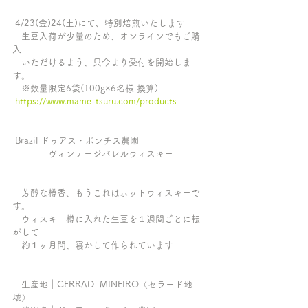
ー
 4/23(金)24(土)にて、特別焙煎いたします
　生豆入荷が少量のため、オンラインでもご購
入
　いただけるよう、只今より受付を開始しま
す。
　※数量限定6袋(100g×6名様 換算)
https://www.mame-tsuru.com/products
 Brazil ドゥアス・ポンチス農園
　　　　ヴィンテージバレルウィスキー
　芳醇な樽香、もうこれはホットウィスキーで
す。
　ウィスキー樽に入れた生豆を１週間ごとに転
がして
　約１ヶ月間、寝かして作られています
　生産地｜CERRAD  MINEIRO（セラード地
域）