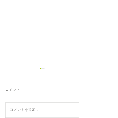
コメント
正攻法と成功法
手のひらを上に
コメントを追加…