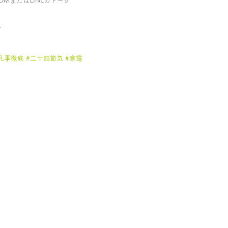
のDMまたはLINEのトーク
す
凡事徹底
#二十四節気
#寒露