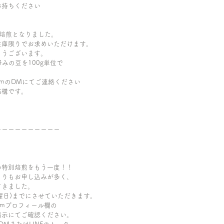
お持ちください
の焙煎となりました。
在庫限りでお求めいただけます。　
とうございます。
好みの豆を100g単位で
gramのDMにてご連絡ください
結構です。
ーーーーーーーーーー
の特別焙煎をもう一度！！
よりもお申し込みが多く、
てきました。
日曜日)までにさせていただきます。
ramプロフィール欄の
掲示にてご確認ください。