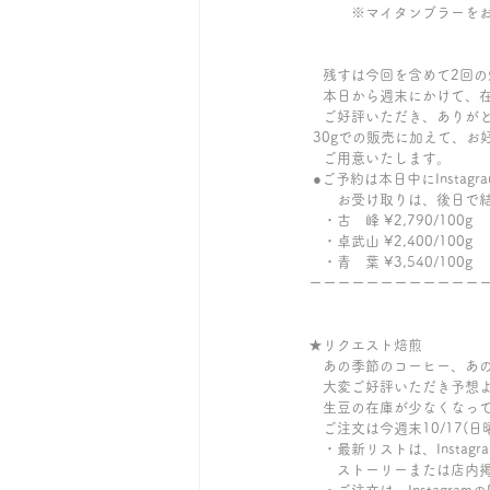
　　　※マイタンブラーを
　残すは今回を含めて2回
　本日から週末にかけて、
　ご好評いただき、ありが
 30gでの販売に加えて、お
　ご用意いたします。
 ●ご予約は本日中にInsta
　　お受け取りは、後日で
　・古　峰 ¥2,790/100g
　・卓武山 ¥2,400/100g
　・青　葉 ¥3,540/100g
ーーーーーーーーーーーー
★リクエスト焙煎
　あの季節のコーヒー、あ
　大変ご好評いただき予想
　生豆の在庫が少なくなっ
　ご注文は今週末10/17(
　・最新リストは、Instag
　　ストーリーまたは店内