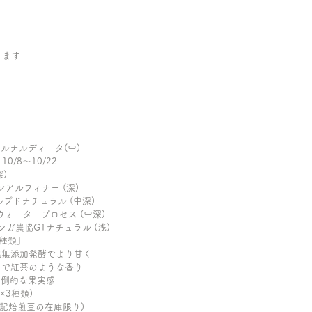
ります
園ベルナルディータ(中)
/8〜10/22
深)
ルンアルフィナー (深)
パルプドナチュラル (中深)
スイスウォータープロセス (中深)
 コンガ農協G1ナチュラル (浅)
3種類」
低温無添加発酵でより甘く
まるで紅茶のような香り
 圧倒的な果実感
×3種類)
上記焙煎豆の在庫限り)