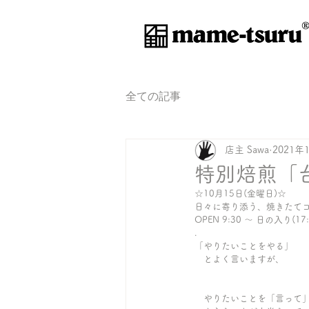
®
全ての記事
店主 Sawa
2021年
特別焙煎「
☆10月15日(金曜日)☆ 
日々に寄り添う、焼きたて
OPEN 9:30 〜 日の入り(17:
.
「やりたいことをやる」
　とよく言いますが、
　やりたいことを「言って