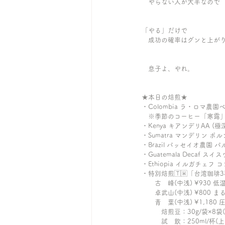
　やらない人が大半なので
「やる」だけで
　成功の確率はグンと上が
　息子よ、やれ。
★本日の焙煎★ 
・Colombia ラ・ロマ農
　※季節のコーヒー「寒露」10
・Kenya キアンデリAA (極
・Sumatra マンデリン ポ
・Brazil パッセイオ農園 
・Guatemala Decaf 
・Ethiopia イルガチェフ
・特別焙煎🇹🇼「台湾珈琲
　　古　峰(中浅) ¥930 
　　卓武山(中浅) ¥800 
　　青　葉(中浅) ¥1,180
　　　焙煎豆：30g/袋×8袋(
　　　試　飲：250ml/杯(