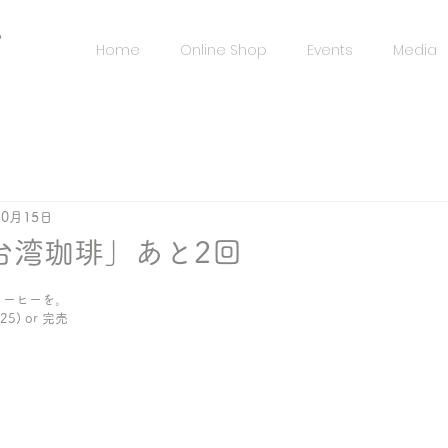
️
Home
Online Shop
Events
Media
10月15日
台湾珈琲」あと2回
コーヒーを。
25) or 完売
」