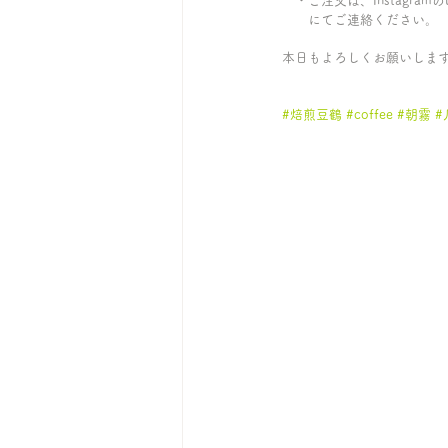
　・ご注文は、Instagram
　　にてご連絡ください。
本日もよろしくお願いしま
#焙煎豆鶴
#coffee
#朝霧
#