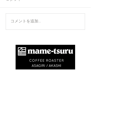
正攻法と成功法
手のひらを上に
コメントを追加…
​商標登録第6504650号
地球環境問題として不要なゴミを出さないため
に、紙コップ・ビニル袋等を使いません。
エコバック、マイキャニスターやタンブラーの
利用にご協力ください。
※
焙煎豆は再利用可能なチャック付きの豆袋に
入れてお渡しします
※試飲・テイクアウト
(250ml)は ¥750〜
¥1,500です
(必ずマイカップ、マイタンブラー
をお持ちください)