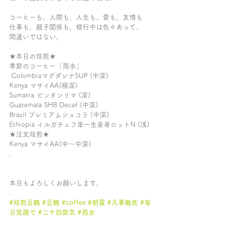
コーヒーも、人間も、人生も、愛も、友情も
仕事も、親子関係も、修行中は色々あって、
間違いではない。
.
★本日の焙煎★ 
季節のコーヒー「雨水」
 ColombiaマグダレナSUP (中深) 
Kenya マサイAA(極深)
Sumatra ビンタンリマ (深)
Guatemala SHB Decaf (中深)
Brazil プレミアムショコラ (中深)
Ethiopia イルガチェフ単一生産者ロットN (浅)
★注文焙煎★
Kenya マサイAA(中〜中深)
.
本日もよろしくお願いします。
.
#焙煎豆鶴
#豆鶴
#coffee
#朝霧
#凡事徹底
#毎
日笑顔で
#二十四節気
#雨水