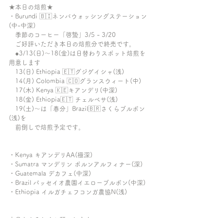
★本日の焙煎★
・Burundi 🇧🇮ネンバウォッシングステーション
(中-中深)
　季節のコーヒー「啓蟄」3/5 - 3/20
　ご好評いただき本日の焙煎分で終売です。
　●3/13(日)〜18(金)は日替わりスポット焙煎を
用意します
　13(日) Ethiopia 🇪🇹グジゲイシャ(浅)
　14(月) Colombia 🇨🇴グランスウィート(中)
　17(木) Kenya 🇰🇪キアンデリ(中深)
　18(金) Ethiopia🇪🇹 チェルベサ(浅)
　19(土)〜は「春分」Brazil🇧🇷さくらブルボン
(浅)を
　前倒しで焙煎予定です。
・Kenya キアンデリAA(極深)
・Sumatra マンデリン ポルンアルフィナー(深)
・Guatemala デカフェ(中深)
・Brazil パッセイオ農園イエローブルボン(中深)
・Ethiopia イルガチェフコンガ農協N(浅)