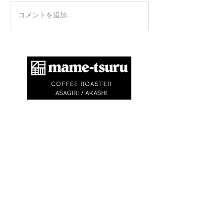
手のひらを上に
コメントを追加…
​商標登録第6504650号
地球環境問題として不要なゴミを出さないため
に、紙コップ・ビニル袋等を使いません。
エコバック、マイキャニスターやタンブラーの
利用にご協力ください。
※
焙煎豆は再利用可能なチャック付きの豆袋に
入れてお渡しします
※試飲・テイクアウト
(250ml)は ¥750〜
¥1,500です
(必ずマイカップ、マイタンブラー
をお持ちください)
OPEN