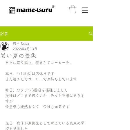
®️
記事
店主 Sawa
2022年4月13日
暑い夏の景色
日々に寄り添う、焼きたてコーヒーを。
本日、4/13(水)は店休日です
また焼きたてコーヒーでお待ちしています
昨日、ワクチン3回目を接種しました
接種はどこまで続くのか　色々と物議はありま
すが
倦怠感も発熱もなく　今日も元気です
先日　息子が進路先として考えている東京の学
校を見学した