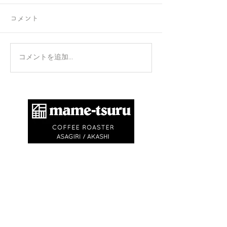
コメント
正攻法と成功法
手のひらを上に
コメントを追加…
​商標登録第6504650号
地球環境問題として不要なゴミを出さないため
に、紙コップ・ビニル袋等を使いません。
エコバック、マイキャニスターやタンブラーの
利用にご協力ください。
※
焙煎豆は再利用可能なチャック付きの豆袋に
入れてお渡しします
※試飲・テイクアウト
(250ml)は ¥750〜