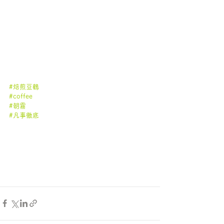
#焙煎豆鶴
#coffee
#朝霧
#凡事徹底