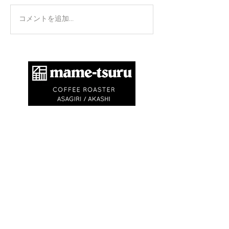
手のひらを上に
コメントを追加…
​商標登録第6504650号
地球環境問題として不要なゴミを出さないため
に、紙コップ・ビニル袋等を使いません。
エコバック、マイキャニスターやタンブラーの
利用にご協力ください。
※
焙煎豆は再利用可能なチャック付きの豆袋に
入れてお渡しします
※試飲・テイクアウト
(250ml)は ¥750〜
¥1,500です
(必ずマイカップ、マイタンブラー
をお持ちください)
OPEN