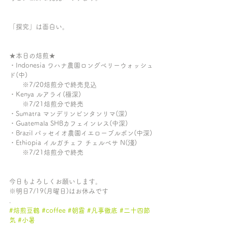
「探究」は面白い。
★本日の焙煎★ 
・Indonesia ワハナ農園ロングベリーウォッシュ
ド(中)
　　※7/20焙煎分で終売見込
・Kenya ルアライ(極深) 
　　※7/21焙煎分で終売
・Sumatra マンデリンビンタンリマ(深)
・Guatemala SHBカフェインレス(中深)
・Brazil パッセイオ農園イエローブルボン(中深)
・Ethiopia イルガチェフ チェルベサ N(淺)
　　※7/21焙煎分で終売
今日もよろしくお願いします。
※明日7/19(月曜日)はお休みです
.
#焙煎豆鶴
#coffee
#朝霧
#凡事徹底
#二十四節
気
#小暑