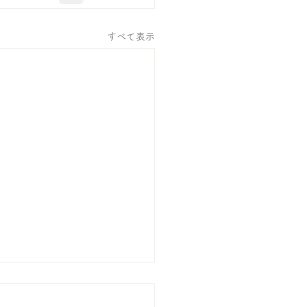
すべて表示