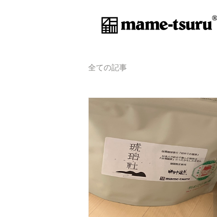
®
全ての記事