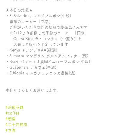
★本日の焙煎★
・El Salvadorオレンジブルボン(中浅)
　季節のコーヒー「立春」
　ご好評いただき次回の焙煎で終売見込みです
　※2/12より前倒しで季節のコーヒー「雨水」
　　Costa Rica ラ・コンチャ（中煎り）を
　　店頭にて販売を予定しています
・Kenya キアンデリAA(極深)
・Sumatra マンデリン ポルンアルフィナー(深)
・Brazil パッセイオ農園イエローブルボン(中深)
・Guatemala デカフェ(中深)
・Ethiopia イルガチェフコンガ農協(浅)
本日もよろしくお願いします。
#焙煎豆鶴
#coffee
#朝霧
#二十四節気
#立春