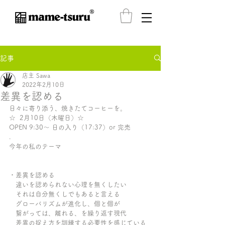
®️
記事
店主 Sawa
2022年2月10日
差異を認める
日々に寄り添う、焼きたてコーヒーを。
☆  2月10日（木曜日）☆ 
OPEN 9:30〜 日の入り（17:37）or 完売
.
今年の私のテーマ
・差異を認める
　違いを認められない心理を無くしたい
　それは自分無くしでもあると言える
　グローバリズムが進化し、個と個が
　繋がっては、離れる、を繰り返す現代
　差異の捉え方を訓練する必要性を感じている