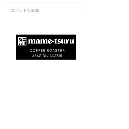
手のひらを上に
コメントを追加…
​商標登録第6504650号
地球環境問題として不要なゴミを出さないため
に、紙コップ・ビニル袋等を使いません。
エコバック、マイキャニスターやタンブラーの
利用にご協力ください。
※
焙煎豆は再利用可能なチャック付きの豆袋に
入れてお渡しします
※試飲・テイクアウト
(250ml)は ¥750〜
¥1,500です
(必ずマイカップ、マイタンブラー
をお持ちください)
OPEN