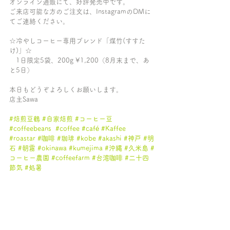
オンライン通販にて、好評発売中です。
ご来店可能な方のご注文は、InstagramのDMに
てご連絡ください。
☆冷やしコーヒー専用ブレンド「煤竹(すすた
け)」☆
　1日限定5袋、200g ¥1,200（8月末まで、あ
と5日）
本日もどうぞよろしくお願いします。
店主Sawa
#焙煎豆鶴
#自家焙煎
#コーヒー豆
#coffeebeans
#coffee
#café
#Kaffee
#roastar
#咖啡
#珈琲
#kobe
#akashi
#神戸
#明
石
#朝霧
#okinawa
#kumejima
#沖縄
#久米島
#
コーヒー農園
#coffeefarm
#台湾咖啡
#二十四
節気
#処暑