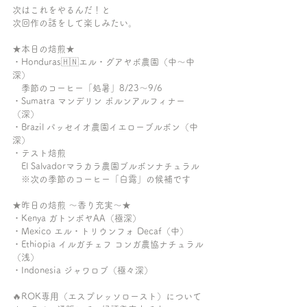
次はこれをやるんだ！と
次回作の話をして楽しみたい。
★本日の焙煎★
・Honduras🇭🇳エル・グアヤボ農園（中〜中
深）
　季節のコーヒー「処暑」8/23〜9/6
・Sumatra マンデリン ポルンアルフィナー
（深）
・Brazil パッセイオ農園イエローブルボン（中
深）
・テスト焙煎
　El Salvadorマラカラ農園ブルボンナチュラル
　※次の季節のコーヒー「白露」の候補です
★昨日の焙煎 〜香り充実〜★
・Kenya ガトンボヤAA（極深）
・Mexico エル・トリウンフォ Decaf（中）
・Ethiopia イルガチェフ コンガ農協ナチュラル
（浅）
・Indonesia ジャワロブ（極々深）
🔥ROK専用（エスプレッソロースト）について