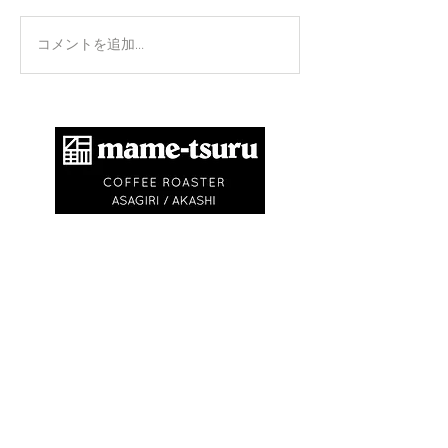
正攻法と成功法
手のひらを上に
コメントを追加…
​商標登録第6504650号
地球環境問題として不要なゴミを出さないため
に、紙コップ・ビニル袋等を使いません。
エコバック、マイキャニスターやタンブラーの
利用にご協力ください。
※
焙煎豆は再利用可能なチャック付きの豆袋に
入れてお渡しします
※試飲・テイクアウト
(250ml)は ¥750〜
¥1,500です
(必ずマイカップ、マイタンブラー
をお持ちください)