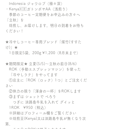
　Indonesia ジャワロブ（極々深）
・Kenya🇰🇪ガトンボヤAA（浅煎り）
　季節のコーヒー定期便をお申込みの方々へ
「立秋」を
　焙煎し、お届けします。明日の到着をお待ち
ください！
★冷やしコーヒー専用ブレンド「煤竹(すすた
け)」★
　1日限定5袋、200g ¥1,200（8月末まで）
★期間限定★ 立夏(5/5)〜立秋の前日(8/6)
　ROK（手動エスプレッソマシン）を使った
　「冷やしラテ」をやってます
　①店主に「ROK（ロック）1つ」とご注文くだ
さい
　②体力の限り「渾身の一杯」をROKします
　③まずは ショットで ぺろり
　　つぎに 淡路島牛乳を入れて グイッと
　1ROK　¥950（税込）
　※詳細はプロフィール欄をご覧ください
　※焙煎豆(Kenya)又は淡路島牛乳が無くなり次
第、