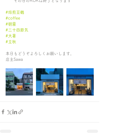
　　その日のROKは終了となります
#焙煎豆鶴
#coffee
#朝霧
#二十四節気
#大暑
#立秋
本日もどうぞよろしくお願いします。
店主Sawa