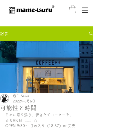
®️
記事
店主 Sawa
2022年8月6日
可能性と時間
日々に寄り添う、焼きたてコーヒーを。
☆ 8月6日（土）☆
OPEN 9:30〜 日の入り（18:57）or 完売