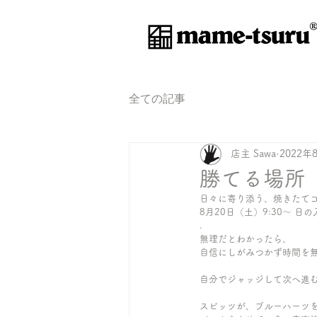
®
全ての記事
店主 Sawa
2022年
勝てる場所
日々に寄り添う、焼きたて
8月20日（土）9:30〜 日の入
.
無理だとわかったら、
自信にしがみつかず時間を
自分でジャッジして次へ進
スピッツが、ブルーハーツ