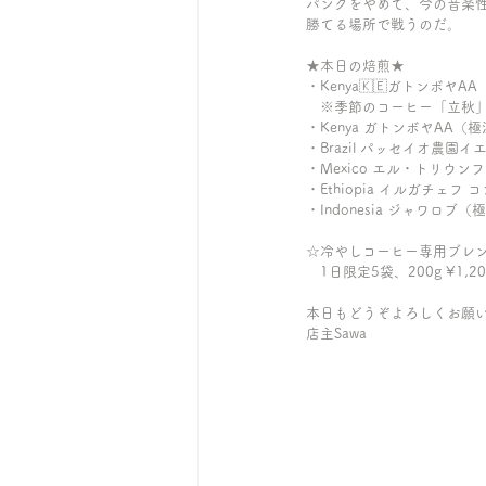
パンクをやめて、今の音楽
勝てる場所で戦うのだ。
★本日の焙煎★
・Kenya🇰🇪ガトンボヤA
　※季節のコーヒー「立秋」8/7
・Kenya ガトンボヤAA（
・Brazil パッセイオ農園
・Mexico エル・トリウンフ
・Ethiopia イルガチェ
・Indonesia ジャワロブ（
☆冷やしコーヒー専用ブレン
　1日限定5袋、200g ¥1,
本日もどうぞよろしくお願
店主Sawa