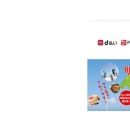
格請求書発行事業者登録番号を以下のと
113
煎豆が「
明石市 ふるさと納税の返礼品」
クしてご確認ください
EST.2019 焙煎豆鶴