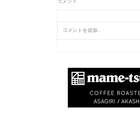
コメント
コメントを追加…
それでいいのだ
​商標登録第6504650
VISIT