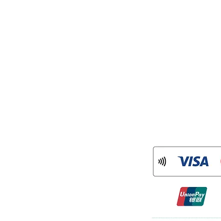
：info@mame-tsuru.com
分
CONNECT
：mame.tsuru
ram
)
について
率に対応した消費税の仕入税額控除の方法と
」（インボイス制度）の導入が予定さ
登録を受けた課税事業者である「適格請
適格請求書」等の保存が仕入税額控除の