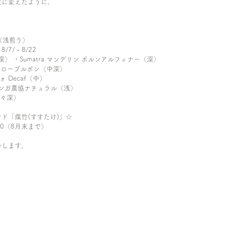
性に変えたように。
A（浅煎り）
/ - 8/22
極深） ・Sumatra マンデリン ポルンアルフィナー（深）
イエローブルボン（中深）
ォ Decaf（中）
フ コンガ農協ナチュラル（浅）
極々深）
ド「煤竹(すすたけ)」☆
200（8月末まで）
いします。