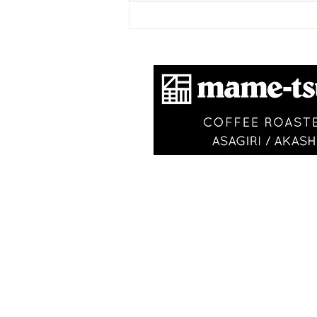
​商標登録第6504650
VISIT
〒673-0870
​ 明石市朝霧南町2-197-2
JR朝霧駅から山側へ徒歩3