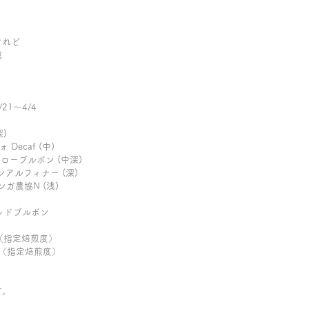
う
けれど
戦
1〜4/4
)
深)
Decaf (中)
エローブルボン (中深)
ルンアルフィナー (深)
コンガ農協N (浅)
レッドブルボン
A（指定焙煎度）
農園（指定焙煎度）
す。