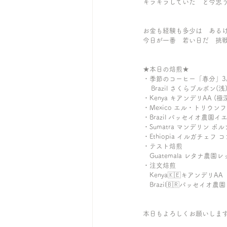
キラキラしていた　と今思
お金も経験も多少は　ある
今日が一番　若い日だ　挑
★本日の焙煎★
・季節のコーヒー「春分」3/2
    Brazil さくらブルボン(浅
・Kenya キアンデリAA (極
・Mexico エル・トリウンフォ 
・Brazil パッセイオ農園イ
・Sumatra マンデリン ポ
・Ethiopia イルガチェフ 
・テスト焙煎
　Guatemala レタナ農園
・注文焙煎
　Kenya🇰🇪キアンデリA
　Brazil🇧🇷パッセイオ
本日もよろしくお願いしま