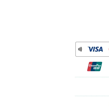
CONNECT
：mame.tsuru
ram
)
について
率に対応した消費税の仕入税額控除の方法と
」（インボイス制度）の導入が予定さ
登録を受けた課税事業者である「適格請
適格請求書」等の保存が仕入税額控除の
格請求書発行事業者登録番号を以下のと
113