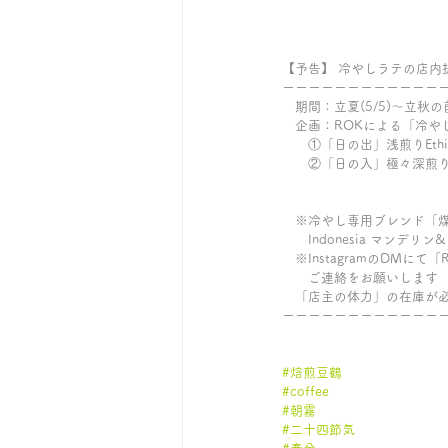
【予告】 冷やしラテの店内
ーーーーーーーーーーーー
　期間：立夏(5/5)〜立秋の前
　企画：ROKによる「冷や
　　①「日の出」浅煎りEthi
　　②「日の入」極々深煎り専
　※冷やし専用ブレンド「煤竹」
　　Indonesia マンデリ
　※InstagramのDMにて
　　ご連絡をお願いします　
　「店主の体力」の在庫が
ーーーーーーーーーーーー
#焙煎豆鶴
#coffee
#朝霧
#二十四節気