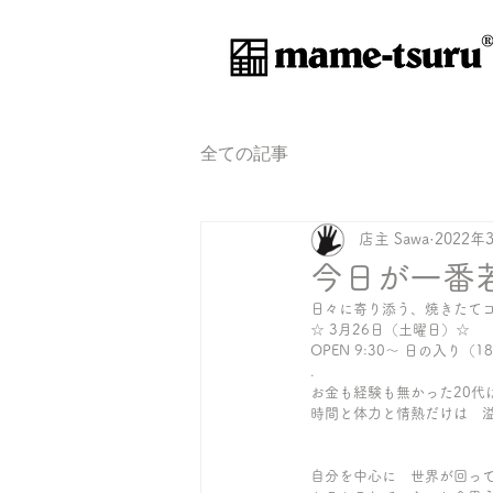
®
全ての記事
店主 Sawa
2022年
今日が一番
日々に寄り添う、焼きたて
☆ 3月26日（土曜日）☆ 
OPEN 9:30〜 日の入り（18
.
お金も経験も無かった20代
時間と体力と情熱だけは　
自分を中心に　世界が回っ