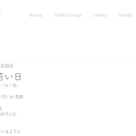
️
Home
Online Shop
Events
Media
3月26日
若い日
コーヒーを。
:15）or 完売
は
溢れていた
ているように