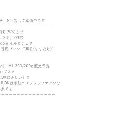
提供を目指して準備中です
ーーーーーーーーーーーーーーー
日(8/6)まで 　
しラテ」2種類
opia イルガチェフ
用ブレンド”煤竹(すすたけ)”
¥1,200/200g 販売予定
ン&ロブスタ
「ROK飲みたい」の
ROKは手動エスプレッソマシンで
必要です
ーーーーーーーーーーーーーーー