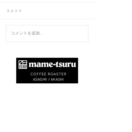
コメント
正攻法と成功法
手のひらを上に
コメントを追加…
​商標登録第6504650号
地球環境問題として不要なゴミを出さないため
に、紙コップ・ビニル袋等を使いません。
エコバック、マイキャニスターやタンブラーの
利用にご協力ください。
※
焙煎豆は再利用可能なチャック付きの豆袋に
入れてお渡しします
※試飲・テイクアウト
(250ml)は ¥750〜