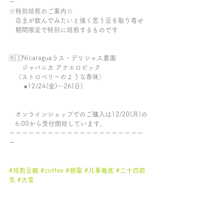
ー
☆特別焙煎のご案内☆
　店主が飲んでみたいと強く思う豆を取り寄せ
　期間限定で特別に焙煎するものです
🇳🇮Nicaraguaラス・デリシャス農園
　　ジャバニカ アナエロビック
　（ストロベリーのような香味）
　　 ●12/24(金)〜26(日)
　オンラインショップでのご購入は12/20(月)の
　6:00から受付開始しています。
ーーーーーーーーーーーーーーーーーーーーー
ー
#焙煎豆鶴
#coffee
#朝霧
#凡事徹底
#二十四節
気
#大雪