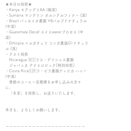
★本日の焙煎★ 
・Kenya キアンデリAA (極深)
・Sumatra マンデリン ポルンアルフィナー (深)
・Brazil パッセイオ農園 YBパルプドナチュラル 
(中深)
・Guatemala Decaf スイスwaterプロセス (中
深)
・Ethiopia イルガチェフ コンガ農協G1ナチュラ
ル (浅)
・テスト焙煎
　Nicaragua 🇳🇮ラス・デリシャス農園
　ジャバニカ アナエロビック[特別焙煎]
・Costa Rica🇨🇷ラ・ピラ農園ティピカ ハニー
(中浅)
　季節のコーヒー定期便をお申し込みの方々
に、
　「冬至」を焙煎し、お送りいたします。　
本日も、よろしくお願いします。
ーーーーーーーーーーーーーーーーーーーーー