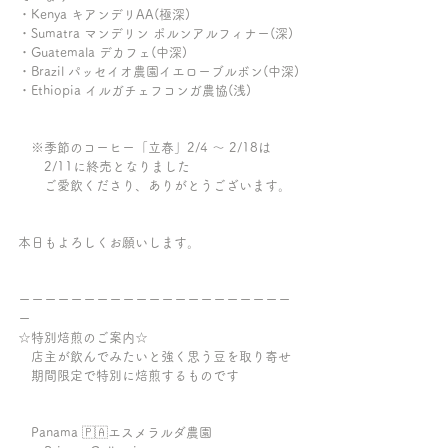
・Kenya キアンデリAA(極深)
・Sumatra マンデリン ポルンアルフィナー(深)
・Guatemala デカフェ(中深)
・Brazil パッセイオ農園イエローブルボン(中深)
・Ethiopia イルガチェフコンガ農協(浅)
　※季節のコーヒー「立春」2/4 〜 2/18は
　　2/11に終売となりました
　　ご愛飲くださり、ありがとうございます。
本日もよろしくお願いします。
ーーーーーーーーーーーーーーーーーーーーー
ー
☆特別焙煎のご案内☆
　店主が飲んでみたいと強く思う豆を取り寄せ
　期間限定で特別に焙煎するものです
　Panama 🇵🇦エスメラルダ農園 