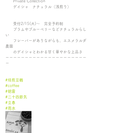
　　Private Collection
　　ゲイシャ　ナチュラル（浅煎り）
　　受付2/15(火)〜　完全予約制
　　プラムやブルーベリーなどナチュラルらし
い
　　フレーバーがありながらも、エスメラルダ
農園
　　のゲイシャとわかる甘く華やかな上品さ
ーーーーーーーーーーーーーーーーーーーーー
ー
#焙煎豆鶴
#coffee
#朝霧
#二十四節気
#立春
#雨水