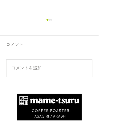
コメント
正攻法と成功法
手のひらを上に
コメントを追加…
​商標登録第6504650号
地球環境問題として不要なゴミを出さないため