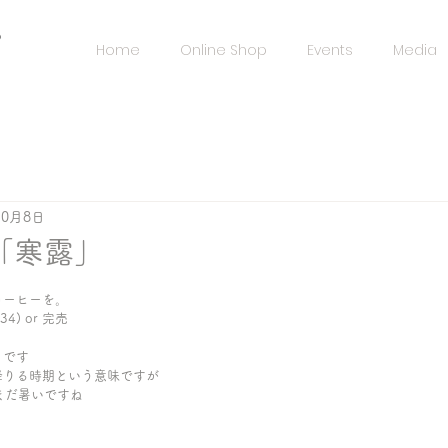
️
Home
Online Shop
Events
Media
10月8日
「寒露」
コーヒーを。
34) or 完売
」です
降りる時期という意味ですが
まだ暑いですね