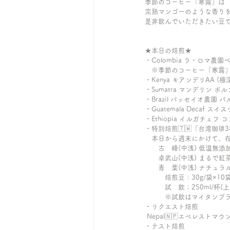
季節のコーヒー「寒露」は
完熟マンゴーのような香りを
是非飲んでいただきたい豆
★本日の焙煎★ 
・Colombia ラ・ロマ農
　※季節のコーヒー「寒露」10
・Kenya キアンデリAA (極
・Sumatra マンデリン ポ
・Brazil パッセイオ農園 
・Guatemala Decaf 
・Ethiopia イルガチェフ
・特別焙煎🇹🇼「台湾珈琲
　本日から週末にかけて、
　　古　峰(中浅) 低温無
　　卓武山(中浅) まるで紅
　　青　葉(中浅) ナチュ
　　　焙煎豆：30g/袋×10袋
　　　試　飲：250ml/杯(
　　　※試飲はマイタンブ
・リクエスト焙煎
 Nepal🇳🇵エベレストマウ
・テスト焙煎