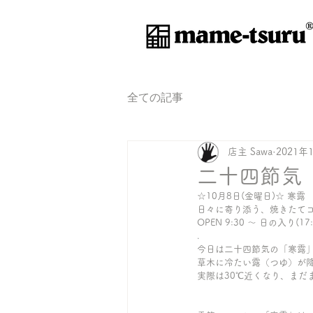
®
全ての記事
店主 Sawa
2021年
二十四節気
☆10月8日(金曜日)☆ 寒露
日々に寄り添う、焼きたて
OPEN 9:30 〜 日の入り(17:
.
今日は二十四節気の「寒露
草木に冷たい露（つゆ）が
実際は30℃近くなり、まだ