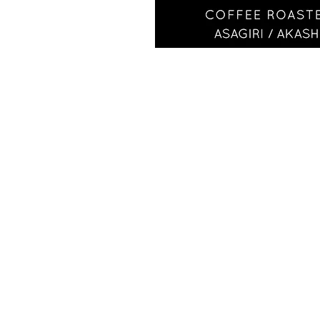
​商標登録第6504650
VISIT
〒673-0870
​ 明石市朝霧南町2-197-2
JR朝霧駅から山側へ徒歩3
OPEN
9:30〜
日の入り
or 完売
(
)
​ 不定休
最新情報は
Instag
(