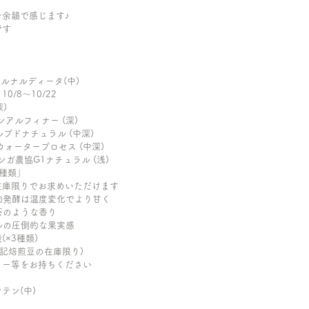
余韻で感じます♪
です
園ベルナルディータ(中)
/8〜10/22
深)
ルンアルフィナー (深)
パルプドナチュラル (中深)
スイスウォータープロセス (中深)
 コンガ農協G1ナチュラル (浅)
3種類」
在庫限りでお求めいただけます
添加発酵は温度変化でより甘く
茶のような香り
ラルの圧倒的な果実感
(×3種類)
上記焙煎豆の在庫限り)
ラー等をお持ちください
ンテン(中)