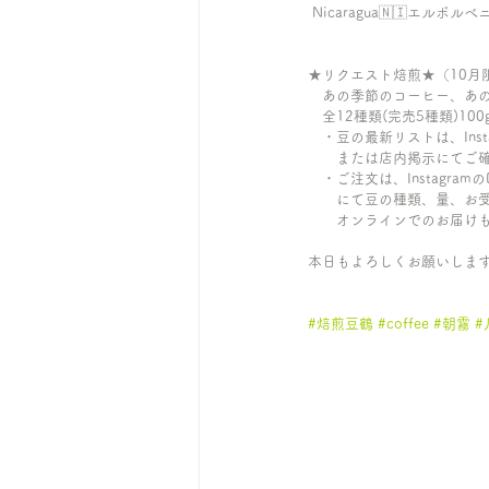
 Nicaragua🇳🇮エル
★リクエスト焙煎★（10月
　あの季節のコーヒー、あ
　全12種類(完売5種類)10
　・豆の最新リストは、Inst
　　または店内掲示にてご
　・ご注文は、Instagram
　　にて豆の種類、量、お
　　オンラインでのお届け
本日もよろしくお願いしま
#焙煎豆鶴
#coffee
#朝霧
#