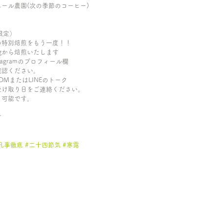
ポルべニール農園(次の季節のコーヒー)
限定）
の特別焙煎をもう一度！！
0gから焙煎いたします
agramのプロフィール欄
確認ください。
のDMまたはLINEのトーク
受け取り日をご連絡ください。
も可能です。
す
凡事徹底
#二十四節気
#寒露