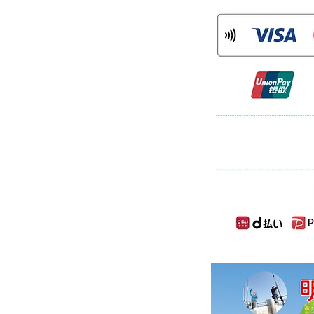
について
率に対応した消費税の仕入税額控除の方法と
」（インボイス制度）の導入が予定さ
登録を受けた課税事業者である「適格請
適格請求書」等の保存が仕入税額控除の
格請求書発行事業者登録番号を以下のと
113
煎豆が「
明石市 ふるさと納税の返礼品」
クしてご確認ください