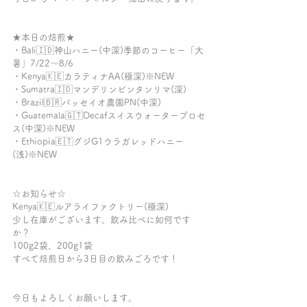
★本日の焙煎★ 
・Bali🇮🇩神山ハニー(中深)季節のコーヒー「大
暑」7/22〜8/6
・Kenya🇰🇪カラティナAA(極深)※NEW
・Sumatra🇮🇩マンデリンビンタンリマ(深)
・Brazil🇧🇷パッセイオ農園PN(中深)
・Guatemala🇬🇹Decafスイスウォータープロセ
ス(中深)※NEW
・Ethiopia🇪🇹グジG1ウラガレッドハニー
(浅)※NEW
☆お知らせ☆
Kenya🇰🇪ルアライファクトリー(極深)
少し在庫がございます。飲み比べに如何です
か？
100g2袋、200g1袋
すべて焙煎日から3日目の飲みごろです！
今日もよろしくお願いします。