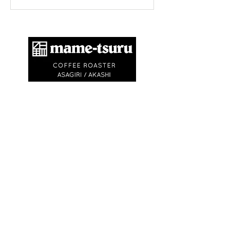
​商標登録第6504650号
地球環境問題として不要なゴミを出さないため
に、紙コップ・ビニル袋等を使いません。
エコバック、マイキャニスターやタンブラーの
利用にご協力ください。
※
焙煎豆は再利用可能なチャック付きの豆袋に
入れてお渡しします
※試飲・テイクアウト
(250ml)は ¥750〜
¥1,500です
(必ずマイカップ、マイタンブラー
をお持ちください)
OPEN
9:30〜
日の入り
(
or 完売
)
​ 不定休
(
最新情報は
Instagram
)