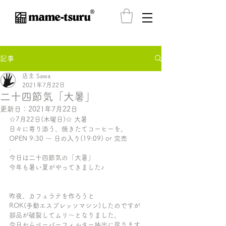
®️
記事
店主 Sawa
2021年7月22日
二十四節気「大暑」
更新日：
2021年7月22日
☆7月22日(木曜日)☆ 大暑
日々に寄り添う、焼きたてコーヒーを。
OPEN 9:30 〜 日の入り(19:09) or 完売
.
今日は二十四節気の「大暑」
今年も暑い夏がやってきました♪
昨夜、カフェラテを作ろうと
ROK(手動エスプレッソマシン)したのですが
部品が破裂してムリ〜となりました。
今日からペーパーフィルター抽出に戻ります。