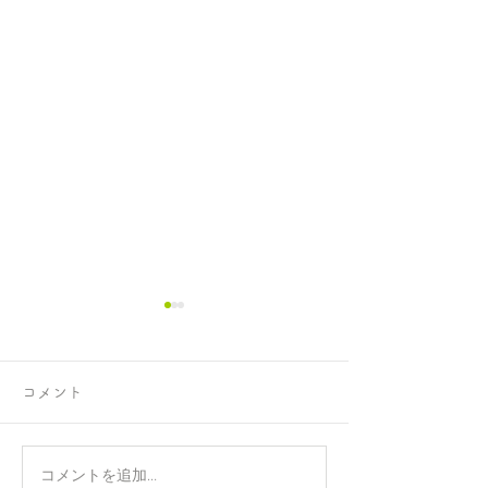
コメント
正攻法と成功法
手のひらを上に
コメントを追加…