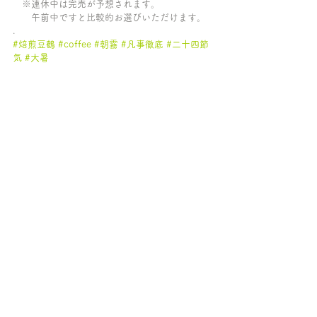
　※連休中は完売が予想されます。
　　午前中ですと比較的お選びいただけます。
.
#焙煎豆鶴
#coffee
#朝霧
#凡事徹底
#二十四節
気
#大暑