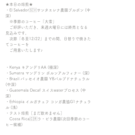
★本日の焙煎★ 
・El Salvador🇸🇻サンタエレナ農園ブルボン (中
深)
　※季節のコーヒー「大雪」
　ご好評いただき、来週火曜日には終売となる
見込みです。
　次節「冬至12/22」までの間、日替りで焼きた
てコーヒーを
　ご用意いたします♪
・Kenya キアンデリAA (極深)
・Sumatra マンデリン ポルンアルフィナー (深)
・Brazil パッセイオ農園 YBパルプドナチュラル 
(中深)
・Guatemala Decaf スイスwaterプロセス (中
深)
・Ethiopia イルガチェフ コンガ農協G1ナチュラ
ル (浅)
・テスト焙煎［まだ飲めません］
　Costa Rica🇨🇷ラ・ピラ農園(次回季節のコー
ヒー候補)