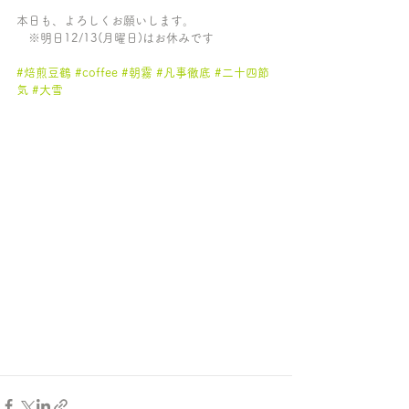
本日も、よろしくお願いします。
　※明日12/13(月曜日)はお休みです
#焙煎豆鶴
#coffee
#朝霧
#凡事徹底
#二十四節
気
#大雪