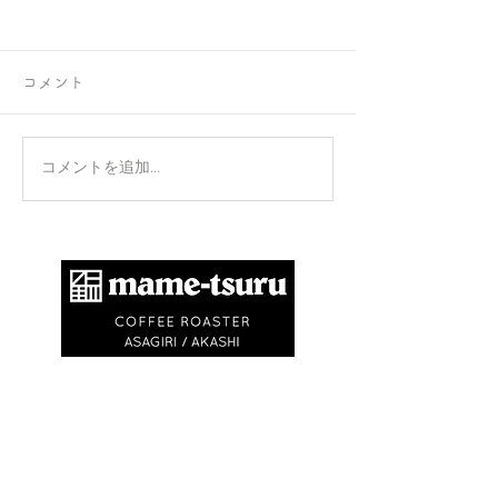
コメント
正攻法と成功法
手のひらを上に
コメントを追加…
​商標登録第6504650号
地球環境問題として不要なゴミを出さないため
に、紙コップ・ビニル袋等を使いません。
エコバック、マイキャニスターやタンブラーの
利用にご協力ください。
※
焙煎豆は再利用可能なチャック付きの豆袋に