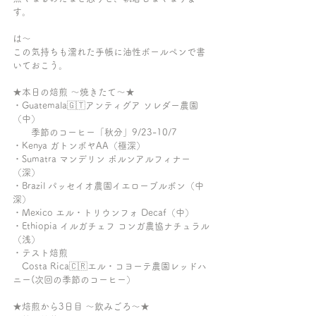
す。
は〜
この気持ちも濡れた手帳に油性ボールペンで書
いておこう。
★本日の焙煎 〜焼きたて〜★
・Guatemala🇬🇹アンティグア ソレダー農園
（中）
　　季節のコーヒー「秋分」9/23-10/7
・Kenya ガトンボヤAA（極深）
・Sumatra マンデリン ポルンアルフィナー
（深）
・Brazil パッセイオ農園イエローブルボン（中
深）
・Mexico エル・トリウンフォ Decaf（中）
・Ethiopia イルガチェフ コンガ農協ナチュラル
（浅）
・テスト焙煎
　Costa Rica🇨🇷エル・コヨーテ農園レッドハ
ニー(次回の季節のコーヒー）
★焙煎から3日目 〜飲みごろ〜★