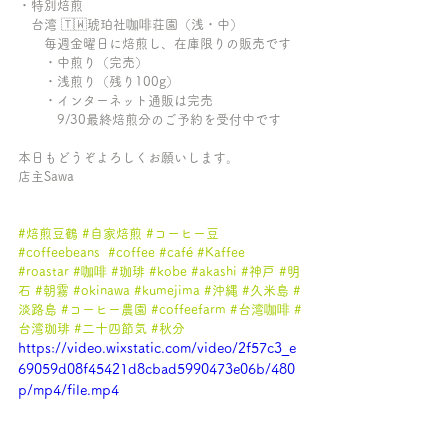
・特別焙煎
　台湾 🇹🇼琥珀社咖啡荘園（浅・中）
　　毎週金曜日に焙煎し、在庫限りの販売です
　　・中煎り（完売）
　　・浅煎り（残り100g）
　　・インターネット通販は完売
　　　9/30最終焙煎分のご予約を受付中です
本日もどうぞよろしくお願いします。　
店主Sawa
#焙煎豆鶴
#自家焙煎
#コーヒー豆
#coffeebeans
#coffee
#café
#Kaffee
#roastar
#咖啡
#珈琲
#kobe
#akashi
#神戸
#明
石
#朝霧
#okinawa
#kumejima
#沖縄
#久米島
#
淡路島
#コーヒー農園
#coffeefarm
#台湾咖啡
#
台湾珈琲
#二十四節気
#秋分
https://video.wixstatic.com/video/2f57c3_e
69059d08f45421d8cbad5990473e06b/480
p/mp4/file.mp4