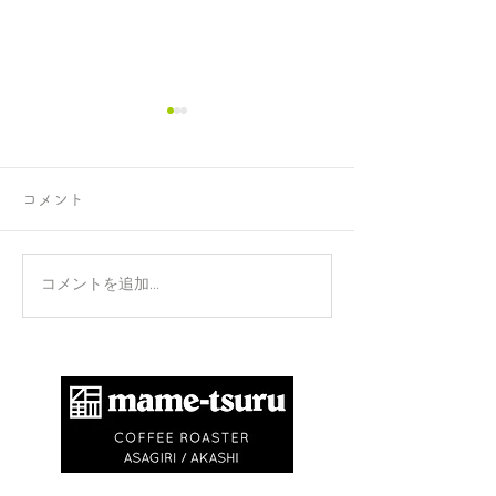
コメント
正攻法と成功法
手のひらを上に
コメントを追加…
​商標登録第6504650号