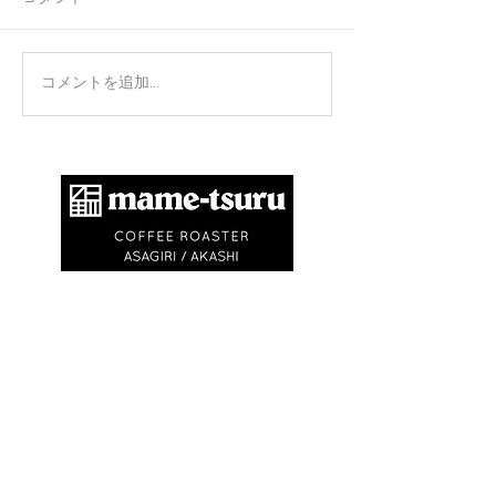
正攻法と成功法
手のひらを上に
コメントを追加…
​商標登録第6504650号
地球環境問題として不要なゴミを出さないため
に、紙コップ・ビニル袋等を使いません。
エコバック、マイキャニスターやタンブラーの
利用にご協力ください。
※
焙煎豆は再利用可能なチャック付きの豆袋に
入れてお渡しします
※試飲・テイクアウト
(250ml)は ¥750〜
¥1,500です
(必ずマイカップ、マイタンブラー
をお持ちください)