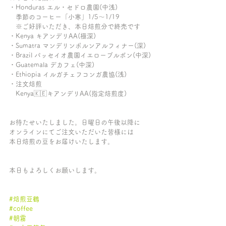
・Honduras エル・セドロ農園(中浅)
　季節のコーヒー「小寒」1/5〜1/19
　※ご好評いただき、本日焙煎分で終売です
・Kenya キアンデリAA(極深)
・Sumatra マンデリンポルンアルフィナー(深)
・Brazil パッセイオ農園イエローブルボン(中深)
・Guatemala デカフェ(中深)
・Ethiopia イルガチェフコンガ農協(浅)
・注文焙煎
　Kenya🇰🇪キアンデリAA(指定焙煎度)
お待たせいたしました。日曜日の午後以降に
オンラインにてご注文いただいた皆様には
本日焙煎の豆をお届けいたします。
本日もよろしくお願いします。
#焙煎豆鶴
#coffee
#朝霧