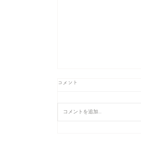
コメント
コメントを追加…
それでいいのだ