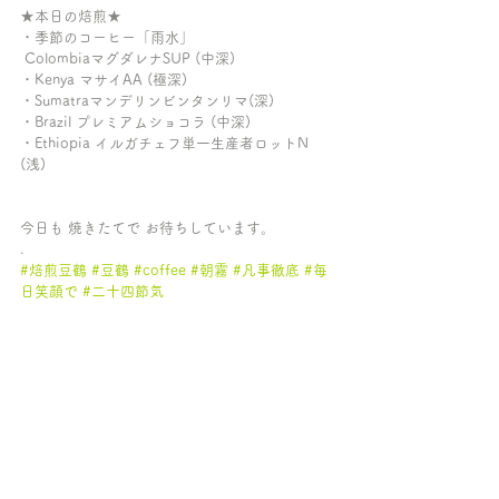
★本日の焙煎★ 
・季節のコーヒー「雨水」
 ColombiaマグダレナSUP (中深) 
・Kenya マサイAA (極深)
・Sumatraマンデリンビンタンリマ(深)
・Brazil プレミアムショコラ (中深)
・Ethiopia イルガチェフ単一生産者ロットN 
(浅)
今日も 焼きたてで お待ちしています。
.
#焙煎豆鶴
#豆鶴
#coffee
#朝霧
#凡事徹底
#毎
日笑顔で
#二十四節気