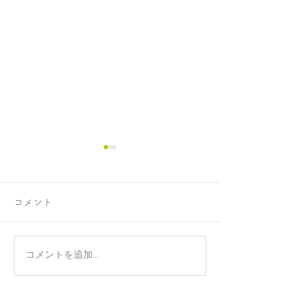
コメント
正攻法と成功法
手のひらを上に
コメントを追加…