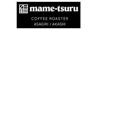
​商標登録第6504650号
地球環境問題として不要なゴミを出さないため
に、紙コップ・ビニル袋等を使いません。
エコバック、マイキャニスターやタンブラーの
利用にご協力ください。
※
焙煎豆は再利用可能なチャック付きの豆袋に
入れてお渡しします
※試飲・テイクアウト
(250ml)は ¥750〜
¥1,500です
(必ずマイカップ、マイタンブラー
をお持ちください)
OPEN
9:30〜
日の入り
(
or 完売
)
​ 不定休
(
最新情報は
Instagram
)
VISIT